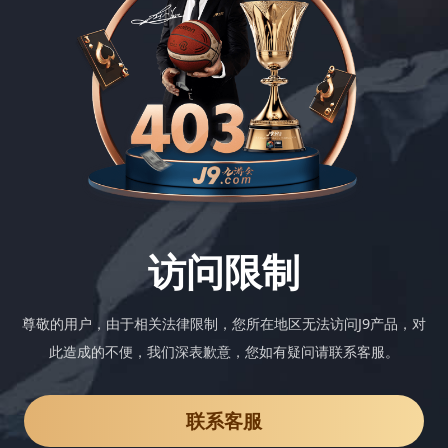
访问限制
尊敬的用户，由于相关法律限制，您所在地区无法访问J9产品，对
此造成的不便，我们深表歉意，您如有疑问请联系客服。
联系客服